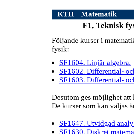
KTH
Matematik
F1, Teknisk fy
Följande kurser i matematik
fysik:
SF1604. Linjär algebra.
SF1602. Differential- och
SF1603. Differential- och
Desutom ges möjlighet att 
De kurser som kan väljas är
SF1647. Utvidgad analys 
SF1630. Diskret matema