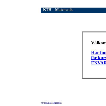
KTH
Matematik
Välko
Här fin
för kur
ENVAR
Avdelning Matematik