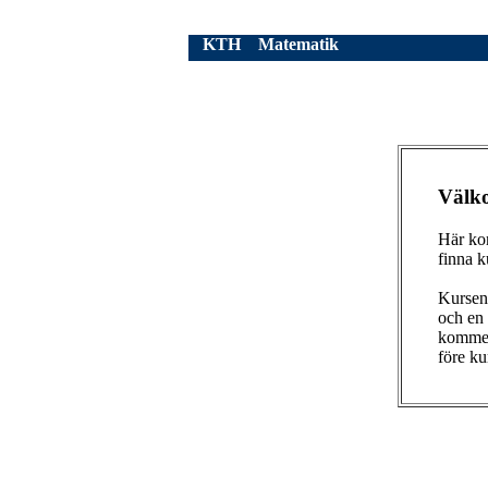
KTH
Matematik
Välk
Här ko
finna 
Kursen
och en
kommer 
före ku