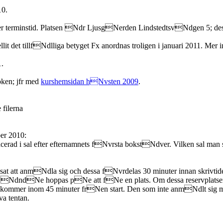
0.
er terminstid. Platsen Ndr LjusgNerden LindstedtsvNdgen 5; d
t det tillfNdlliga betyget Fx anordnas troligen i januari 2011. Mer 
1.
en; jfr med
kurshemsidan hNvsten 2009
.
filerna
er 2010:
lacerad i sal efter efternamnets fNvrsta bokstNdver. Vilken sal 
at att anmNdla sig och dessa fNvrdelas 30 minuter innan skrivt
h NdndNe hoppas pNe att fNe en plats. Om dessa reservplatser
mmer inom 45 minuter frNen start. Den som inte anmNdlt sig men v
a tentan.