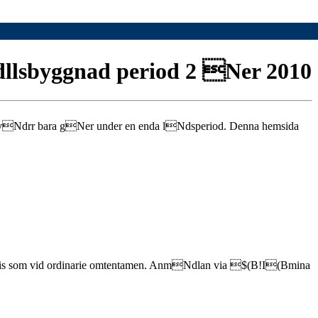
lsbyggnad period 2 Ner 2010
h tyvNdrr bara gNer under en enda lNdsperiod. Denna hemsida
cis som vid ordinarie omtentamen. AnmNdlan via $(B!I(Bmina