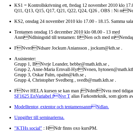
KS1 = Kontrollskrivning ett, fredag 12 november 2010 klo 1
Q11, Q13, Q15, Q17, Q21, Q22, Q24, Q26 , OBS : Ni mNes
KS2, onsdag 24 november 2010 klo 17.00 - 18.15. Samma sa
Tentamen onsdag 15 december 2010 klo 08.00 - 13 med
AnmNdlningstid till tentamen: frNen och med mNendag 2
FNvrelNdsare Jockum Aniansson , jockum@kth.se .
Assistenter:
Grupp 1, BNvrje Leander, bebbe@math.kth.se ,
Grupp 2, Anne-Maria Ernvall-HytNvnen, hytonen@math.kth
Grupp 3, Oskar Palm, opalm@kth.se ,
Grupp 4, Christopher Svedberg , svedb@math.kth.se .
FNvr HELA kursen se kan man jNdmfNvra med tidigare 
SF1625 EnVariabel fNvr T
alias Farkostteknik, som gjorts a
Modelltentor, extentor och tentamensanmNdlan.
Uppgifter till seminarierna.
"KTHs social"
: HNdr finns oxo kursPM.