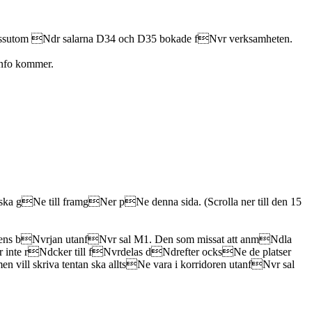
essutom Ndr salarna D34 och D35 bokade fNvr verksamheten.
info kommer.
man ska gNe till framgNer pNe denna sida.
(Scrolla ner till den 15
idens bNvrjan utanfNvr sal M1. Den som missat att anmNdla
 inte rNdcker till fNvrdelas dNdrefter ocksNe de platser
ill skriva tentan ska alltsNe vara i korridoren utanfNvr sal