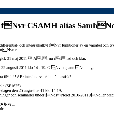
s fNvr CSAMH alias SamhNdl
fferential- och integralkalkyl fNvr funktioner av en variabel oc
njNvrer.
gick 31 maj 2011 -Adr nu rdttad och klar.
25 augusti 2011 klo 14 - 19. GlNvm ej anmNdlningen.
 fil* ! ! ! AEr inte datorvaerlden fantastisk?
able (SF1625).
dagen den 25 augusti 2011 klo 14-19.
ingar och seminarier under lNdsNeret 2010-2011 gNdller pre
fNvr ...
dr: