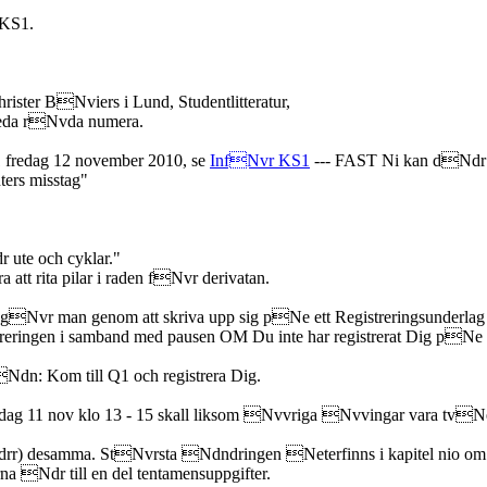
 KS1.
ister BNviers i Lund, Studentlitteratur,
Neda rNvda numera.
 fredag 12 november 2010, se
InfNvr KS1
--- FAST Ni kan dNdr i 
ers misstag"
 ute och cyklar."
att rita pilar i raden fNvr derivatan.
t gNvr man genom att skriva upp sig pNe ett Registreringsunderla
eringen i samband med pausen OM Du inte har registrerat Dig pNe 
Ndn: Kom till Q1 och registrera Dig.
torsdag 11 nov klo 13 - 15 skall liksom Nvvriga Nvvingar vara tv
rr) desamma. StNvrsta Ndndringen Neterfinns i kapitel nio om 
 Ndr till en del tentamensuppgifter.