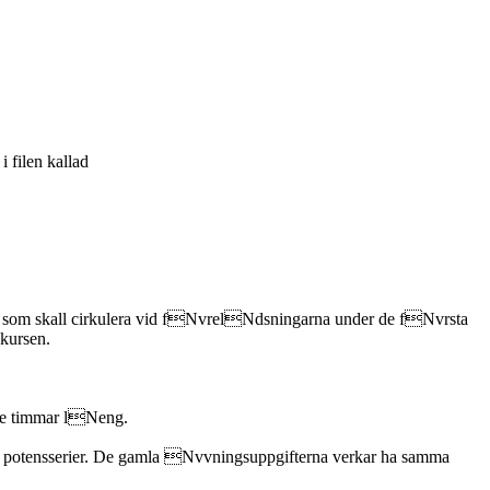
filen kallad
g som skall cirkulera vid fNvrelNdsningarna under de fNvrsta
kursen.
Ne timmar lNeng.
potensserier. De gamla Nvvningsuppgifterna verkar ha samma