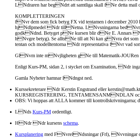
LNdraren har begNdrt att samtliga skall fNe detta mail o
KOMPLETTERINGEN
fNvr dem som fick betyg FX vid tentamen i december 2010 hNe
hjNdlpmedel Ndr tillNetna. LNvsningarna bedNvms m
godkNdnd. Betyget pNe kursen blir dNe E. Annars N
hNvgre betyg). Se alltsNe till att Ni kan gNvra det som
tentan och modelltentorna Ndr representativa fNvr vad s
GlNvm inte mNvjligheten gNe till Matematik-JOURen f
Enligt Kurs-PM, sidan 2, i stycket om Examination, Ndr ing
Gamla Nyheter hamnar lNdngst ned.
Kurssekreterare Ndr Kerstin Engstrand eller kerstin@mat
KURSREGISTRERING, TENTAMENSANMNDLAN oc
OBS: Vi hoppas att ALLA kommer till kontrollskrivningar
LNds
Kurs-PM
ordentligt.
HNdr Ndr kursens
schema
.
Kursplanering
med FNvrelNdsningar (Frl), Nvvningar och 