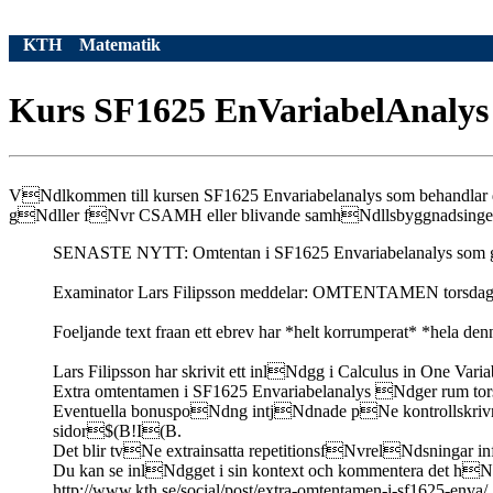
KTH
Matematik
Kurs SF1625 EnVariabelAnaly
VNdlkommen till kursen SF1625 Envariabelanalys som behandlar di
gNdller fNvr CSAMH eller blivande samhNdllsbyggnadsinge
SENASTE NYTT: Omtentan i SF1625 Envariabelanalys som 
Examinator Lars Filipsson meddelar: OMTENTAMEN torsdag 
Foeljande text fraan ett ebrev har *helt korrumperat* *hela denna
Lars Filipsson har skrivit ett inlNdgg i Calculus in One Vari
Extra omtentamen i SF1625 Envariabelanalys Ndger rum tors
Eventuella bonuspoNdng intjNdnade pNe kontrollskrivn
sidor$(B!I(B.
Det blir tvNe extrainsatta repetitionsfNvrelNdsningar in
Du kan se inlNdgget i sin kontext och kommentera det hN
http://www.kth.se/social/post/extra-omtentamen-i-sf1625-enva/