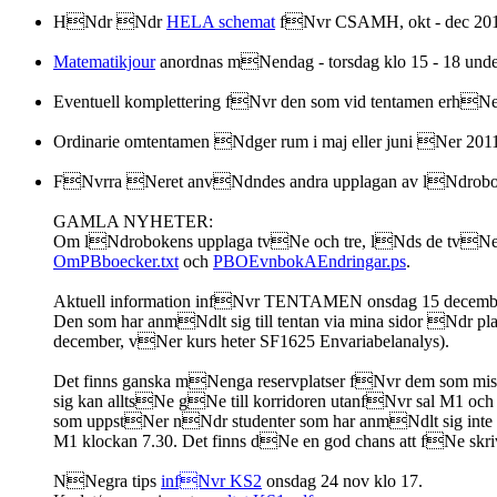
HNdr Ndr
HELA schemat
fNvr CSAMH, okt - dec 201
Matematikjour
anordnas mNendag - torsdag klo 15 - 18 und
Eventuell komplettering fNvr den som vid tentamen erhNelli
Ordinarie omtentamen Ndger rum i maj eller juni Ner 201
FNvrra Neret anvNdndes andra upplagan av lNdrobok
GAMLA NYHETER:
Om lNdrobokens upplaga tvNe och tre, lNds de tvNe 
OmPBboecker.txt
och
PBOEvnbokAEndringar.ps
.
Aktuell information infNvr TENTAMEN onsdag 15 decemb
Den som har anmNdlt sig till tentan via mina sidor Ndr p
december, vNer kurs heter SF1625 Envariabelanalys).
Det finns ganska mNenga reservplatser fNvr dem som miss
sig kan alltsNe gNe till korridoren utanfNvr sal M1 oc
som uppstNer nNdr studenter som har anmNdlt sig inte ko
M1 klockan 7.30. Det finns dNe en god chans att fNe skriv
NNegra tips
infNvr KS2
onsdag 24 nov klo 17.