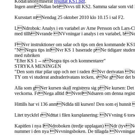
Kodat/anonymiserat
resultat KS1.pdf
.
Ingen anmNdlan behNvvs till KS2. Samma salar som vid
Kursstart mNendag 25 oktober 2010 klo 10.15 i sal F2.
LNdrobok: Analys i en variabel av Arne Persson och Lars-Chr
med tillhNvrande NVvningar i analys i en variabel, b
FNvr instruktioner om salar och tips om den kommande KS1
"NNegra tips infNvr KS 1 baserade pNe tidigare student
med rubriken
"Efter KS 1 -- nNegra tips och kommentarer"
STRYKA MENINGEN
"Den som ritar pilar upp och ner i raden fNvr derivatan Ndr
TY om vi studerat andraderivatans tecken, sNe gNer det bra 
Alla som gNer kursen skall registrera sig pNe kursen: De
veckorna. FrNega alltid fNvrelNdsaren om denna registr
Hittills har vi 136 anmNdlda till kursen! Den som ej hunnit 
Litet tryckfel rNdttat i filen kursplanering: NVvning 6 
Kapitlen i nya lNdroboken (tredje upplagan) Ndr (tyvNd
nummer i den nya Nvvningsboken. De tillagda Nvvningarna