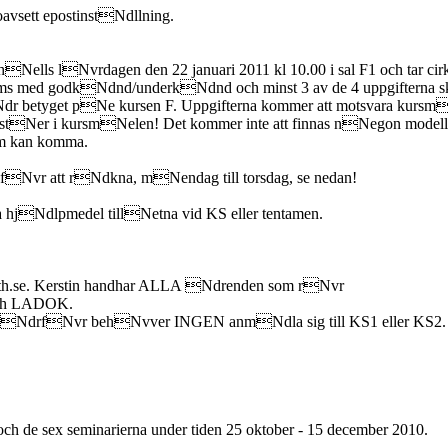
avsett epostinstNdllning.
lls lNvrdagen den 22 januari 2011 kl 10.00 i sal F1 och tar cirka en
ed godkNdnd/underkNdnd och minst 3 av de 4 uppgifterna ska
dr betyget pNe kursen F. Uppgifterna kommer att motsvara ku
 stNer i kursmNelen! Det kommer inte att finnas nNegon modell-
om kan komma.
Nvr att rNdkna, mNendag till torsdag, se nedan!
a hjNdlpmedel tillNetna vid KS eller tentamen.
h.kth.se. Kerstin handhar ALLA Ndrenden som rNvr
h LADOK.
na; dNdrfNvr behNvver INGEN anmNdla sig till KS1 eller KS2.
de sex seminarierna under tiden 25 oktober - 15 december 2010.