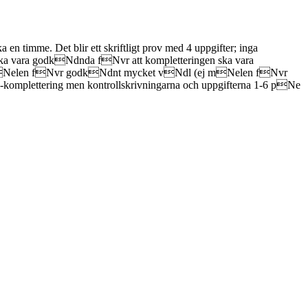
 timme. Det blir ett skriftligt prov med 4 uppgifter; inga
 vara godkNdnda fNvr att kompletteringen ska vara
rsmNelen fNvr godkNdnt mycket vNdl (ej mNelen fNvr
komplettering men kontrollskrivningarna och uppgifterna 1-6 pNe