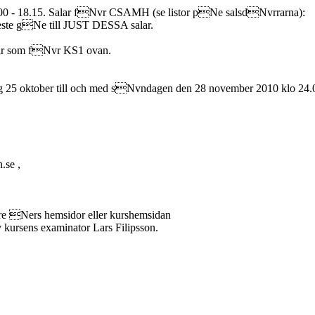
7.00 - 18.15. Salar fNvr CSAMH (se listor pNe salsdNvrrarna):
te gNe till JUST DESSA salar.
lar som fNvr KS1 ovan.
5 oktober till och med sNvndagen den 28 november 2010 klo 24.
.se ,
Ners hemsidor eller kurshemsidan
v kursens examinator Lars Filipsson.