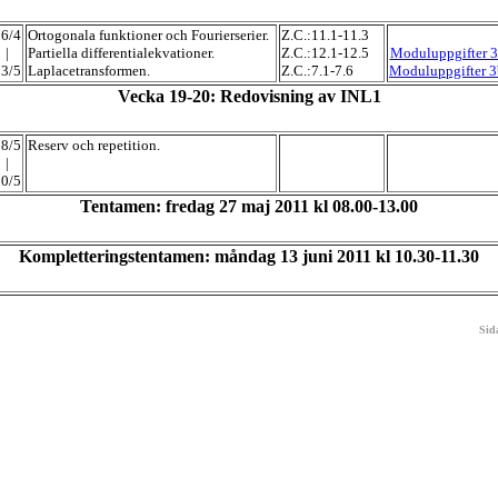
26/4
Ortogonala funktioner och Fourierserier.
Z.C.:11.1-11.3
|
Partiella differentialekvationer.
Z.C.:12.1-12.5
Moduluppgifter 3
13/5
Laplacetransformen.
Z.C.:7.1-7.6
Moduluppgifter 3
Vecka 19-20: Redovisning av INL1
18/5
Reserv och repetition.
|
20/5
Tentamen: fredag 27 maj 2011 kl 08.00-13.00
Kompletteringstentamen: måndag 13 juni 2011 kl 10.30-11.30
Sid