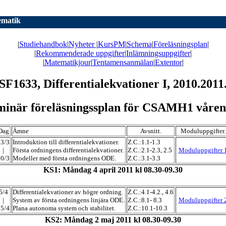
matik
|
Studiehandbok
|
Nyheter
|
KursPM
|
Schema
|
Föreläsningsplan
|
|
Rekommenderade uppgifter
|
Inlämningsuppgifter
|
|
Matematikjour
|
Tentamensanmälan
|
Extentor
|
SF1633, Differentialekvationer I, 2010.2011
minär föreläsningssplan för CSAMH1 våren
Dag
Ämne
Avsnitt.
Moduluppgifter.
23/3
Introduktion till differentialekvationer.
Z.C.:1.1-1.3
|
Första ordningens differentialekvationer.
Z.C.:2.1-2.3, 2.5
Moduluppgifter 
30/3
Modeller med första ordningens ODE.
Z.C.:3.1-3.3
KS1: Måndag 4 april 2011 kl 08.30-09.30
5/4
Differentialekvationer av högre ordning.
Z.C.:4.1-4.2., 4.6
|
System av första ordningens linjära ODE.
Z.C.:8.1- 8.3
Moduluppgifter 
15/4
Plana autonoma system och stabilitet.
Z.C.:10.1-10.3
KS2: Måndag 2 maj 2011 kl 08.30-09.30