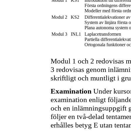
Modul 1
KS1
Introduktion till different
Första ordningens differe
Modeller med första or
Modul 2
KS2
Differentialekvationer a
System av linjära första
Plana autonoma system och
Modul 3
INL1
Laplacetransformen
Partiella differentialekv
Ortogonala funktioner och
Modul 1 och 2 redovisas m
3 redovisas genom inlämnin
skriftligt och muntligt i gr
Examination
Under kursom
examination enligt följand
och en inlämningsuppgift g
följer en två-delad tentam
erhålles betyg E utan tent