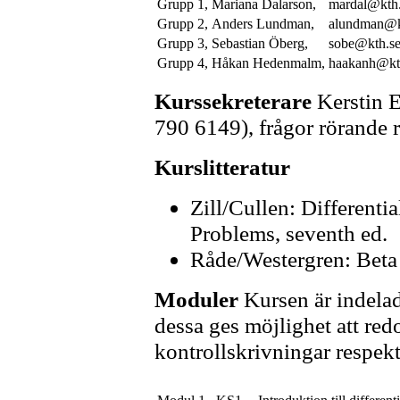
Grupp 1,
Mariana Dalarson,
mardal@kth
Grupp 2,
Anders Lundman,
alundman@k
Grupp 3,
Sebastian Öberg,
sobe@kth.s
Grupp 4,
Håkan Hedenmalm,
haakanh@kt
Kurssekreterare
Kerstin E
790 6149), frågor rörande r
Kurslitteratur
Zill/Cullen: Different
Problems, seventh ed.
Råde/Westergren: Bet
Moduler
Kursen är indelad
dessa ges möjlighet att re
kontrollskrivningar respek