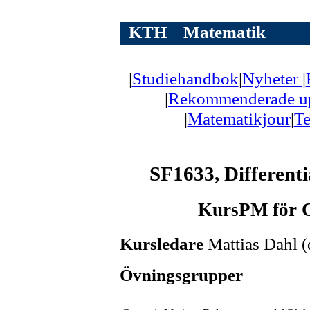
KTH
Matematik
|
Studiehandbok
|
Nyheter
|
|
Rekommenderade up
|
Matematikjour
|
T
SF1633, Differenti
KursPM för 
Kursledare
Mattias Dahl (
Övningsgrupper