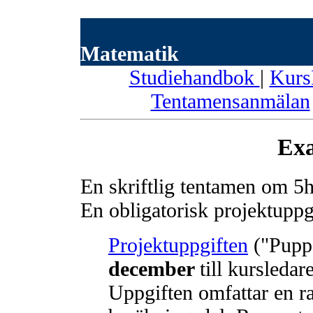
Matematik
Studiehandbok
|
Kur
Tentamensanmälan
Exa
En skriftlig tentamen om 5
En obligatorisk projektupp
Projektuppgiften
("Pupp
december
till kursledar
Uppgiften omfattar en r