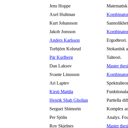
Jens Hoppe
Matematisk 
Axel Hultman
Kombinator
Kurt Johansson
Sannolikhet
Jakob Jonsson
Kombinator
Anders Karlsson
Ergodteori.
Torbjörn Kolsrud
Stokastisk 
Pär Kurlberg
Talteori.
Dan Laksov
Master thes
Svante Linusson
Kombinator
Ari Laptev
Spektralteor
Kirsti Mattila
Funktionala
Henrik Shah Gholian
Partiella di
Serguei Shimorin
Komplex an
Per Sjölin
Analys. Fou
Roy Skjelnes
Master thes