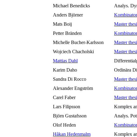
Michael Benedicks
Analys. Dy
Anders Björner
Kombinator
Mats Boij
Master thes
Petter Bränden
Kombinator
Michelle Bucher-Karlsson
Master thes
Wojciech Chacholski
Master thes
Mattias Dahl
Differential
Karim Daho
Ordinära Di
Sandra Di Rocco
Master thes
Alexander Engström
Kombinator
Carel Faber
Master thes
Lars Filipsson
Komplex an
Björn Gustafsson
Analys. Pote
Olof Heden
Kombinator
Håkan Hedenmalm
Komplex ana