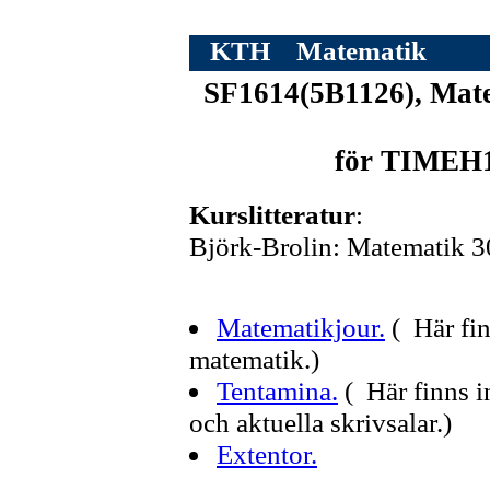
KTH
Matematik
SF1614(5B1126), Mate
för TIMEH1 
Kurslitteratur
:
Björk-Brolin: Matematik 
Matematikjour.
( Här fin
matematik.)
Tentamina.
( Här finns 
och aktuella skrivsalar.)
Extentor.