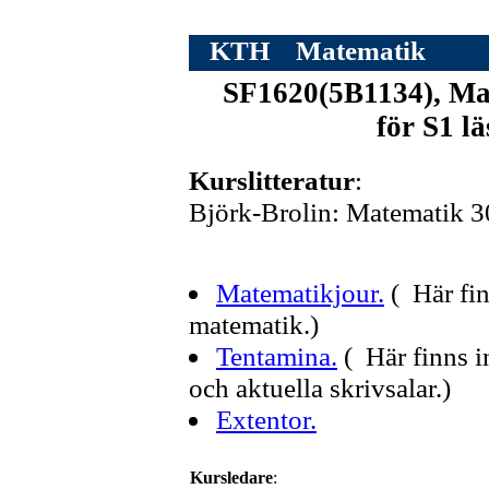
KTH
Matematik
SF1620(5B1134), Mat
för S1 l
Kurslitteratur
:
Björk-Brolin: Matematik 
Matematikjour.
( Här fin
matematik.)
Tentamina.
( Här finns 
och aktuella skrivsalar.)
Extentor.
Kursledare
: