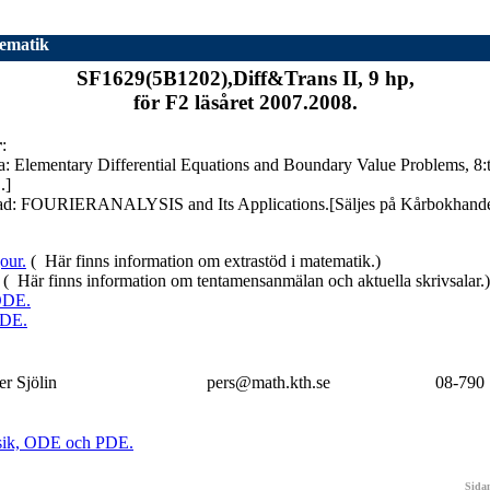
ematik
SF1629(5B1202),Diff&Trans II, 9 hp,
för F2 läsåret 2007.2008.
r
:
 Elementary Differential Equations and Boundary Value Problems, 8:t
.]
ad: FOURIERANALYSIS and Its Applications.[Säljes på Kårbokhandel
our.
( Här finns information om extrastöd i matematik.)
( Här finns information om tentamensanmälan och aktuella skrivsalar.)
ODE.
PDE.
er Sjölin
pers@math.kth.se
08-790
ysik, ODE och PDE.
Sidan