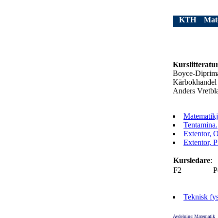
KTH
Mat
Kurslitteratu
Boyce-Diprima:
Kårbokhandel 
Anders Vretbl
Matematikj
Tentamina.
Extentor, 
Extentor, 
Kursledare
:
F2
P
Teknisk f
Avdelning Matematik