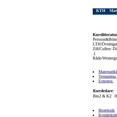
KTH
Mat
Kurslitteratu
Persson&Böiers
LTH/Övningar i
Zill/Cullen: D
.]
Råde/Westergr
Matematikj
Tentamina.
Extentor.
Kursledare
:
Bio2 & K2
H
Bioteknik
Kemitekni