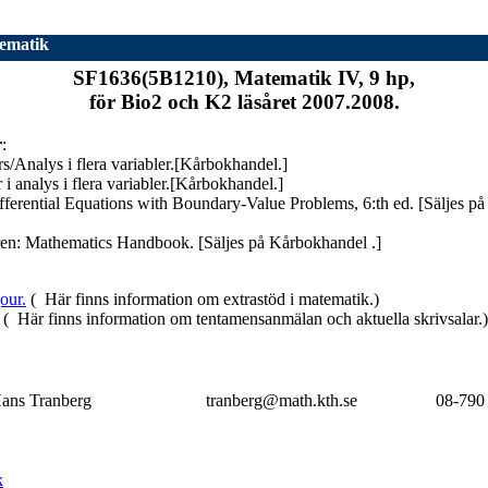
ematik
SF1636(5B1210), Matematik IV, 9 hp,
för Bio2 och K2 läsåret 2007.2008.
r
:
/Analys i flera variabler.[Kårbokhandel.]
 analys i flera variabler.[Kårbokhandel.]
ifferential Equations with Boundary-Value Problems, 6:th ed. [Säljes 
en: Mathematics Handbook. [Säljes på Kårbokhandel .]
our.
( Här finns information om extrastöd i matematik.)
( Här finns information om tentamensanmälan och aktuella skrivsalar.)
ans Tranberg
tranberg@math.kth.se
08-790
k