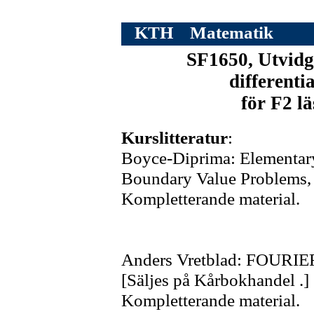
KTH
Matematik
SF1650, Utvidg
differenti
för F2 l
Kurslitteratur
:
Boyce-Diprima: Elementary
Boundary Value Problems, 8
Kompletterande material.
Anders Vretblad: FOURIE
[Säljes på Kårbokhandel .]
Kompletterande material.