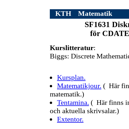
KTH
Matematik
SF1631 Diskr
för CDATE 
Kurslitteratur
:
Biggs: Discrete Mathematic
Kursplan.
Matematikjour.
( Här fin
matematik.)
Tentamina.
( Här finns 
och aktuella skrivsalar.)
Extentor.