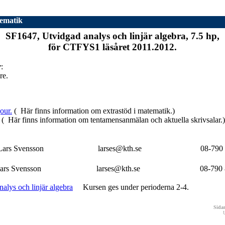
ematik
SF1647, Utvidgad analys och linjär algebra, 7.5 hp,
för CTFYS1 läsåret 2011.2012.
r
:
re.
our.
( Här finns information om extrastöd i matematik.)
( Här finns information om tentamensanmälan och aktuella skrivsalar.)
Lars Svensson
larses@kth.se
08-790
ars Svensson
larses@kth.se
08-790
alys och linjär algebra
Kursen ges under perioderna 2-4.
Sidan