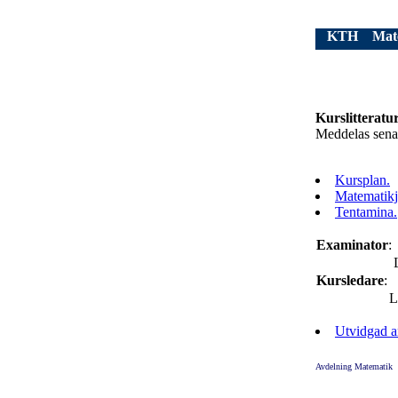
KTH
Mat
Kurslitteratu
Meddelas sena
Kursplan.
Matematikj
Tentamina.
Examinator
:
Kursledare
:
L
Utvidgad an
Avdelning Matematik