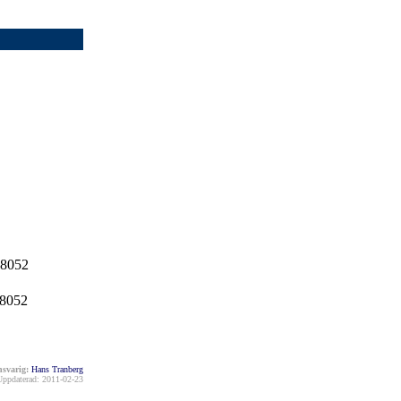
 8052
 8052
svarig:
Hans Tranberg
Uppdaterad: 2011-02-23