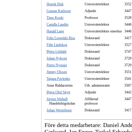
Henrik Hult
Universitetslektor
3552
Gunnar Karlsson
Adjunkt
3447
Timo Koski
Professor
3528
Camilla Landén
Universitetslektor
3446
Harald Lang
Universitetslektor emeritus
3446
Felix Leopoldo Rios
Doktorand
3417
Filip Lindskog
Universitetslektor
3527
Björn Löfdahl
Doktorand
3747
Johan Nykvist
Doktorand
3729
Pierre Nyquist
Doktorand
3729
Jimmy Olsson
Universitetslektor
3551
Tatjana Pavlenko
Universitetslektor
3541
Anne Riddarström
Utb. administratör
3507
Björn Olof Skytt
Adjunkt
3442
Jörgen Weibull
Affilierad
3447
Handelshögskolan
professor
Johan Westerborn
Doktorand
3417
Före detta medarbetare: Daniel Ande
Carlsund, Jan Enger, Torkel Erhards