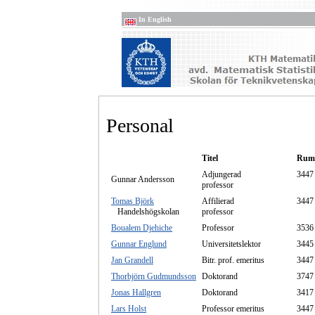
In English
Personal
Titel
Rum
Adjungerad
3447
Gunnar Andersson
professor
Tomas Björk
Affilierad
3447
Handelshögskolan
professor
Boualem Djehiche
Professor
3536
Gunnar Englund
Universitetslektor
3445
Jan Grandell
Bitr. prof. emeritus
3447
Thorbjörn Gudmundsson
Doktorand
3747
Jonas Hallgren
Doktorand
3417
Lars Holst
Professor emeritus
3447