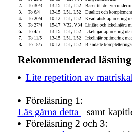
2.
To 30/3
13-15
L51, L52
Baser till de fyra under
3.
To 6/4
13-15
L51, L52
Dualitet och komplementa
4.
To 20/4
10-12
L51, L52
Kvadratisk optimering me
5.
To 27/4
15-17
V32, V34
Linjära och ickelinjära 
6.
To 4/5
13-15
L51, L52
Ickelinjär optimering uta
7.
To 11/5
13-15
L51, L52
Ickelinjär optimering me
8.
To 18/5
10-12
L51, L52
Blandade kompletteringa
Rekommenderad läsning i
Lite repetition av matriska
Föreläsning 1:
Läs gärna detta
samt kapitle
Föreläsning 2 och 3: