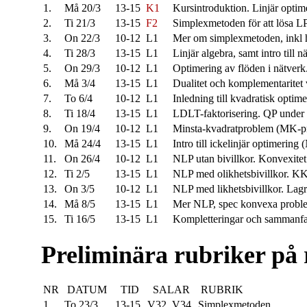
1.
Må 20/3
13-15
K1
Kursintroduktion. Linjär optim
2.
Ti 21/3
13-15
F2
Simplexmetoden för att lösa L
3.
On 22/3
10-12
L1
Mer om simplexmetoden, inkl h
4.
Ti 28/3
13-15
L1
Linjär algebra, samt intro till 
5.
On 29/3
10-12
L1
Optimering av flöden i nätverk
6.
Må 3/4
13-15
L1
Dualitet och komplementaritet
7.
To 6/4
10-12
L1
Inledning till kvadratisk opti
8.
Ti 18/4
13-15
L1
LDLT-faktorisering. QP under l
9.
On 19/4
10-12
L1
Minsta-kvadratproblem (MK-p
10.
Må 24/4
13-15
L1
Intro till ickelinjär optimering
11.
On 26/4
10-12
L1
NLP utan bivillkor. Konvexite
12.
Ti 2/5
13-15
L1
NLP med olikhetsbivillkor. KK
13.
On 3/5
10-12
L1
NLP med likhetsbivillkor. Lag
14.
Må 8/5
13-15
L1
Mer NLP, spec konvexa probl
15.
Ti 16/5
13-15
L1
Kompletteringar och sammanf
Preliminära rubriker på
NR
DATUM
TID
SALAR
RUBRIK
1.
To 23/3
13-15
V32, V34
Simplexmetoden.