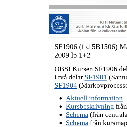
SF1906 (f d 5B1506) Mat
2009 lp 1+2
OBS!
Kursen SF1906 dela
i två delar
SF1901
(Sanno
SF1904
(Markovprocesse
Aktuell information
Kursbeskrivning
från
Schema
(från central
Schema
från kursmap