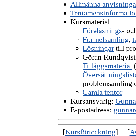
Allmänna anvisninga
Tentamensinformatio
Kursmaterial:
Föreläsnings
- oc
Formelsamling
,
t
Lösningar
till pr
Göran Rundqvis
Tilläggsmaterial
(
Översättningslist
problemsamling 
Gamla tentor
Kursansvarig:
Gunna
E-postadress:
gunnar
[
Kursförteckning
] [
Av